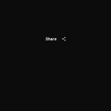
Share
Close
Subscribe to O
Join our mailing list today t
Your e-mail address