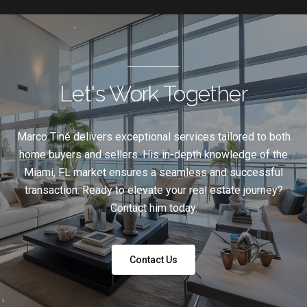
Let's Work Together
Marco Tiné delivers exceptional services tailored to both
home buyers and sellers. His in-depth knowledge of the
Miami, FL market ensures a seamless and successful
transaction. Ready to elevate your real estate journey?
Contact him today.
Contact Us