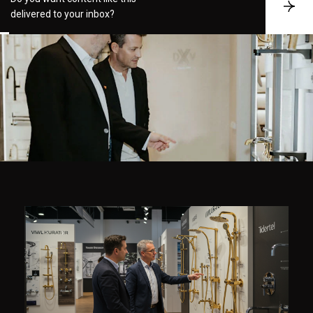
S
delivered to your inbox?
u
b
s
c
r
i
b
e